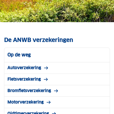
Bosbranden Zuid-Europa
Lees waar je recht op hebt, wat je kunt doen
De ANWB verzekeringen
en wanneer je jouw reisverzekering kunt
inschakelen.
Op de weg
Meer informatie
Autoverzekering
Fietsverzekering
Bromfietsverzekering
Motorverzekering
Oldtimerverzekering