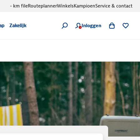
- km file
Routeplanner
Winkels
Kampioen
Service & contact
Inloggen
ap
Zakelijk