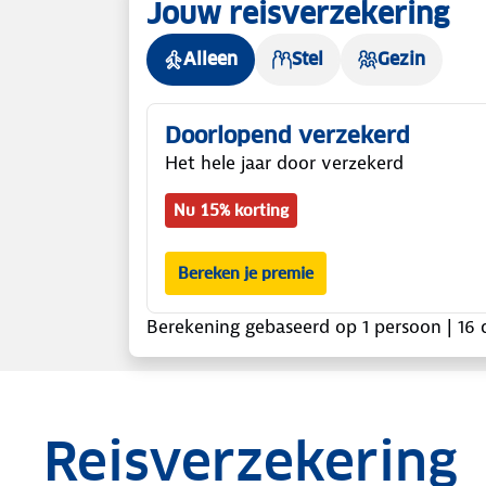
Jouw reisverzekering
Alleen
Stel
Gezin
Doorlopend verzekerd
Het hele jaar door verzekerd
Nu 15% korting
Bereken je premie
Berekening gebaseerd op
1 persoon
|
16
d
Reisverzekering