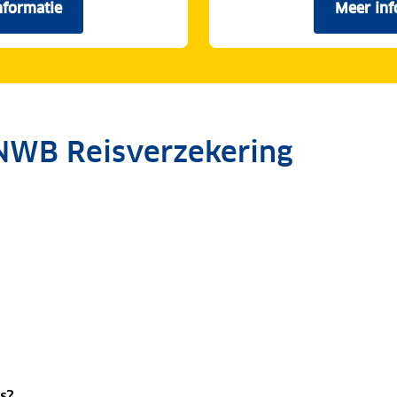
nformatie
Meer inf
over de doorlopende reisverzekering.
o
NWB Reisverzekering
s?