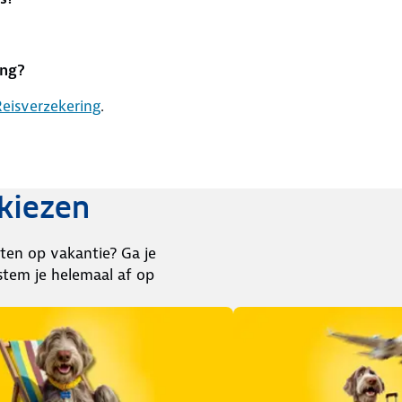
ing?
eisverzekering
.
kiezen
ten op vakantie? Ga je
stem je helemaal af op