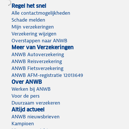
jouw
en
vakantie
Regel het snel
reisverzekering.
medische
Alle contactmogelijkheden
kosten.
Schade melden
Mijn verzekeringen
Verzekering wijzigen
Overstappen naar ANWB
Meer van Verzekeringen
ANWB Autoverzekering
ANWB Reisverzekering
ANWB Fietsverzekering
ANWB AFM-registratie 12013649
Over ANWB
Werken bij ANWB
Voor de pers
Duurzaam verzekeren
Altijd actueel
ANWB nieuwsbrieven
Kampioen