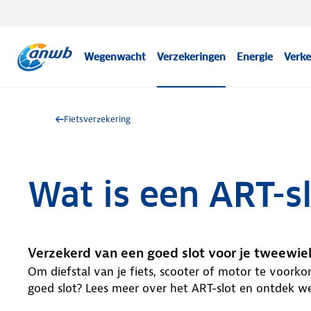
Wegenwacht
Verzekeringen
Energie
Verke
Fietsverzekering
Wat is een ART-s
Verzekerd van een goed slot voor je tweewie
Om diefstal van je fiets, scooter of motor te voorko
goed slot? Lees meer over het ART-slot en ontdek wel