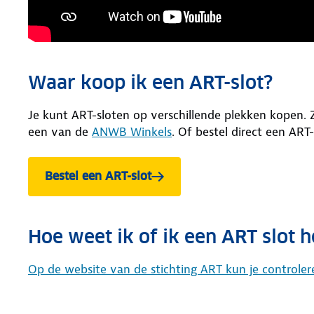
Waar koop ik een ART-slot?
Je kunt ART-sloten op verschillende plekken kopen. Zo
een van de
ANWB Winkels
. Of bestel direct een AR
Bestel een ART-slot
via de ANWB Webwinkel
Hoe weet ik of ik een ART slot 
Op de website van de stichting ART kun je controlere