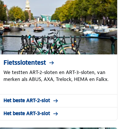
Fietsslotentest
We testten ART-2-sloten en ART-3-sloten, van
merken als ABUS, AXA, Trelock, HEMA en Falkx.
Het beste ART-2-slot
Het beste ART-3-slot