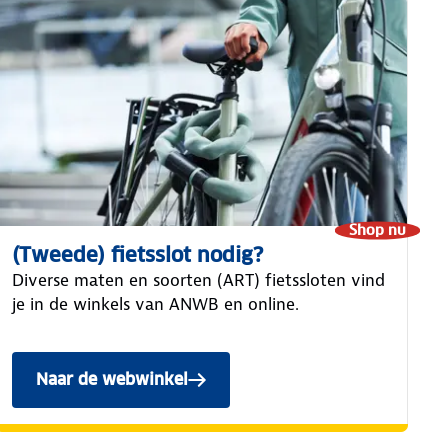
Shop nu
(Tweede) fietsslot nodig?
Diverse maten en soorten (ART) fietssloten vind
je in de winkels van ANWB en online.
Naar de webwinkel