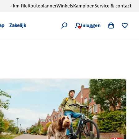
- km file
Routeplanner
Winkels
Kampioen
Service & contact
Inloggen
ap
Zakelijk