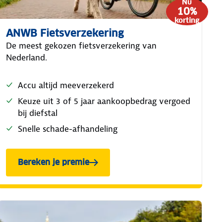
Nu
10%
korting
ANWB Fietsverzekering
De meest gekozen fietsverzekering van
Nederland.
Accu altijd meeverzekerd
Keuze uit 3 of 5 jaar aankoopbedrag vergoed
bij diefstal
Snelle schade-afhandeling
Bereken je premie
voor de ANWB Fietsverzekering