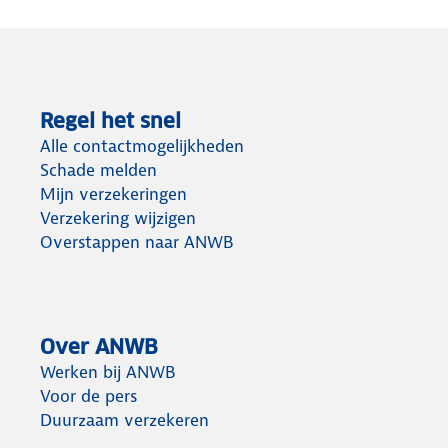
Regel het snel
Alle contactmogelijkheden
Schade melden
Mijn verzekeringen
Verzekering wijzigen
Overstappen naar ANWB
Over ANWB
Werken bij ANWB
Voor de pers
Duurzaam verzekeren