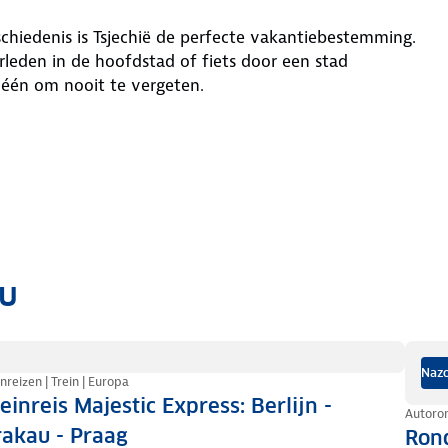
schiedenis is Tsjechië de perfecte vakantiebestemming.
rleden in de hoofdstad of fiets door een stad
r één om nooit te vergeten.
ou
Nazo
inreizen | Trein | Europa
einreis Majestic Express: Berlijn -
Autoron
akau - Praag
Ron