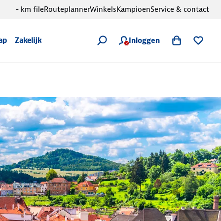
- km file
Routeplanner
Winkels
Kampioen
Service & contact
Inloggen
ap
Zakelijk