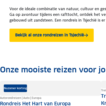
Voor de ideale combinatie van natuur, cultuur en ge
Ga op avontuur tijdens een rafttocht, ontdek het ve
gebouwd uit zandsteen. Een rondreis in Tsjechië is e
Bekijk al onze rondreizen in Tsjechië
Onze mooiste reizen voor j
.
Nazomer korting
Tre
Tr
Autorondreizen | Auto | Europa
Kr
Rondreis Het Hart van Europa