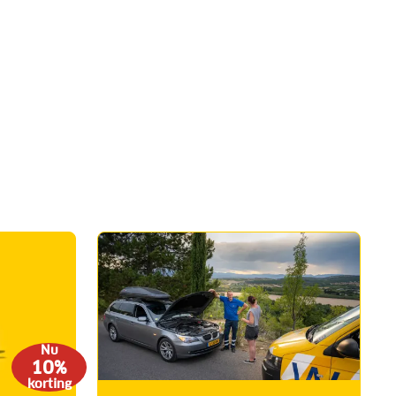
Nu
10%
korting