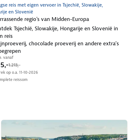
gse reis met eigen vervoer in Tsjechië, Slowakije,
ije en Slovenië
errassende regio's van Midden-Europa
n reis
begrepen
.p. vanaf
5,-
1.213,-
trek op o.a. 11-10-2026
mplete reissom