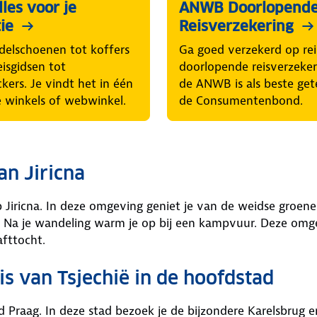
les voor je
ANWB Doorlopend
ie
Reisverzekering
elschoenen tot koffers
Ga goed verzekerd op rei
eisgidsen tot
doorlopende reisverzeke
ckers. Je vindt het in één
de ANWB is als beste get
 winkels of webwinkel.
de Consumentenbond.
n Jiricna
p Jiricna. In deze omgeving geniet je van de weidse groene 
. Na je wandeling warm je op bij een kampvuur. Deze omge
afttocht.
s van Tsjechië in de hoofdstad
ad Praag. In deze stad bezoek je de bijzondere Karelsbrug