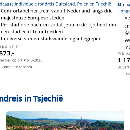
daagse individuele rondreis Duitsland, Polen en Tsjechië
14-daa
comfortabel per trein vanuit Nederland langs drie
Hongar
majesteuze Europese steden
v
per stad drie nachten zodat je ruim de tijd hebt om
ontdek Tsjechië, Slowakije, Hongarije en Slovenië in
een stad echt te ontdekken
éé
in diverse steden stadswandeling inbegrepen
wijnproeverij, chocolade proeverij en andere extra’s
js p.p. vanaf
in
873,-
Prijs p
1.17
 vertrek op o.a. 01-10-2026
complete reissom
Bij ver
co
dreis in Tsjechië