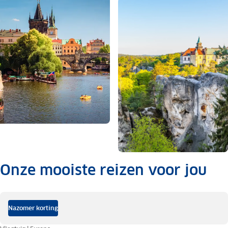
Onze mooiste reizen voor jou
.
Nazomer korting