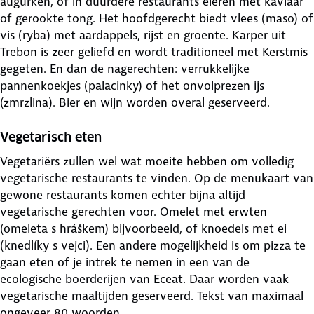
augurken, of in duurdere restaurants eieren met kaviaar
of gerookte tong. Het hoofdgerecht biedt vlees (maso) of
vis (ryba) met aardappels, rijst en groente. Karper uit
Trebon is zeer geliefd en wordt traditioneel met Kerstmis
gegeten. En dan de nagerechten: verrukkelijke
pannenkoekjes (palacinky) of het onvolprezen ijs
(zmrzlina). Bier en wijn worden overal geserveerd.
Vegetarisch eten
Vegetariërs zullen wel wat moeite hebben om volledig
vegetarische restaurants te vinden. Op de menukaart van
gewone restaurants komen echter bijna altijd
vegetarische gerechten voor. Omelet met erwten
(omeleta s hráškem) bijvoorbeeld, of knoedels met ei
(knedlíky s vejci). Een andere mogelijkheid is om pizza te
gaan eten of je intrek te nemen in een van de
ecologische boerderijen van Eceat. Daar worden vaak
vegetarische maaltijden geserveerd. Tekst van maximaal
ongeveer 80 woorden.