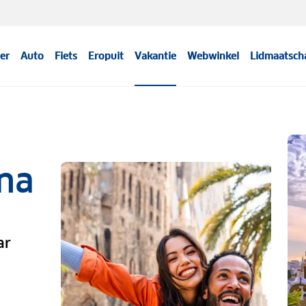
er
Auto
Fiets
Eropuit
Vakantie
Webwinkel
Lidmaatsch
ona
ar
n