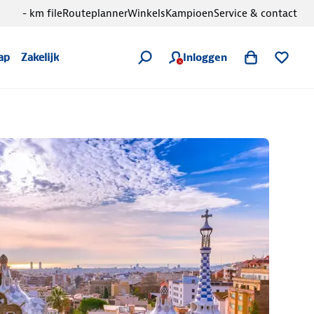
- km file
Routeplanner
Winkels
Kampioen
Service & contact
Inloggen
ap
Zakelijk