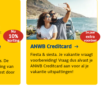
Nu
1e jaar
10%
extra
korting
voordeel
e
ANWB Creditcard
Fiesta & siesta. Je vakantie vraagt
voorbereiding! Vraag dus alvast je
s. De
ANWB Creditcard aan voor al je
ring van
vakantie uitspattingen!
est door