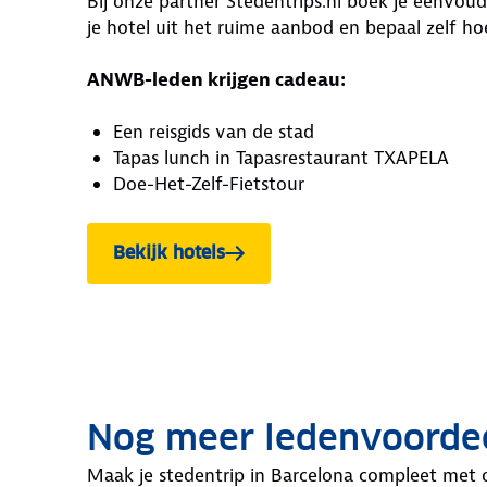
Bij onze partner Stedentrips.nl boek je eenvoudi
je hotel uit het ruime aanbod en bepaal zelf hoe 
ANWB-leden krijgen cadeau:
Een reisgids van de stad
Tapas lunch in Tapasrestaurant TXAPELA
Doe-Het-Zelf-Fietstour
Bekijk hotels
in Barcelona
Nog meer ledenvoordee
Maak je stedentrip in Barcelona compleet met 