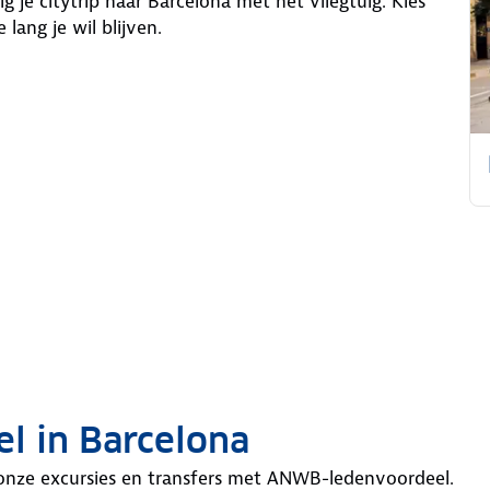
g je citytrip naar Barcelona met het vliegtuig. Kies
lang je wil blijven.
l in Barcelona
onze excursies en transfers met ANWB-ledenvoordeel.