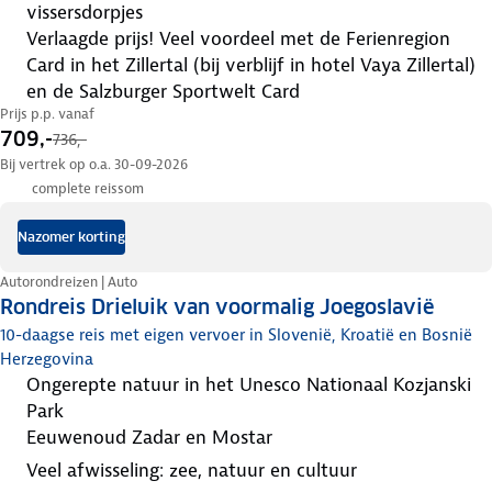
vissersdorpjes
verlaagde prijs! Veel voordeel met de Ferienregion
Card in het Zillertal (bij verblijf in hotel Vaya Zillertal)
en de Salzburger Sportwelt Card
Prijs p.p. vanaf
709,-
736,-
Bij vertrek op o.a. 30-09-2026
complete reissom
Nazomer korting
Autorondreizen | Auto
Rondreis Drieluik van voormalig Joegoslavië
10-daagse reis met eigen vervoer in Slovenië, Kroatië en Bosnië
Herzegovina
ongerepte natuur in het Unesco Nationaal Kozjanski
Park
eeuwenoud Zadar en Mostar
veel afwisseling: zee, natuur en cultuur