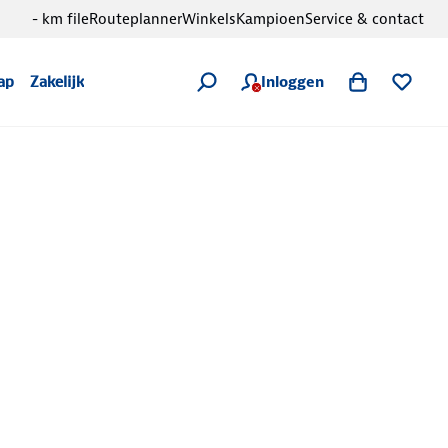
- km file
Routeplanner
Winkels
Kampioen
Service & contact
Inloggen
ap
Zakelijk