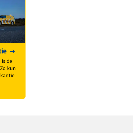
tie
is de
. Zo kun
akantie