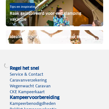
Tips en inspiratie
Raak geïnspireerd voor een glamping
vakantie
Ideale campings voor families met tieners
Regel het snel
Service & Contact
Caravanverzekering
Wegenwacht Caravan
CKE Kampeerkaart
Kampeervoorbereiding
Kampeerbenodigdheden