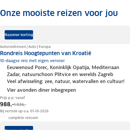
Onze mooiste reizen voor jou
.
Nazomer korting
Autorondreizen | Auto | Europa
Rondreis Hoogtepunten van Kroatië
10-daagse reis met eigen vervoer
eeuwenoud Porec, Koninklijk Opatija, Mediterraan
Zadar, natuurschoon Plitvice en werelds Zagreb
veel afwisseling: zee, natuur, watervallen en cultuur!
Vier avonden diner inbegrepen
Prijs p.p. vanaf
988,-
1.026,-
Bij vertrek op o.a. 01-10-2026
complete reissom