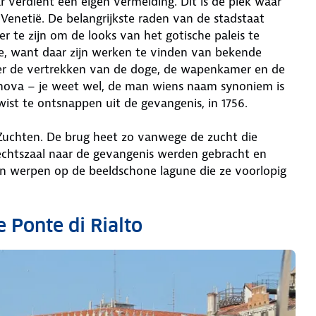
 verdient een eigen vermelding. Dit is de plek waar
enetië. De belangrijkste raden van de stadstaat
r te zijn om de looks van het gotische paleis te
e, want daar zijn werken te vinden van bekende
unt er de vertrekken van de doge, de wapenkamer en de
anova – je weet wel, de man wiens naam synoniem is
ist te ontsnappen uit de gevangenis, in 1756.
Zuchten. De brug heet zo vanwege de zucht die
rechtszaal naar de gevangenis werden gebracht en
en werpen op de beeldschone lagune die ze voorlopig
 Ponte di Rialto