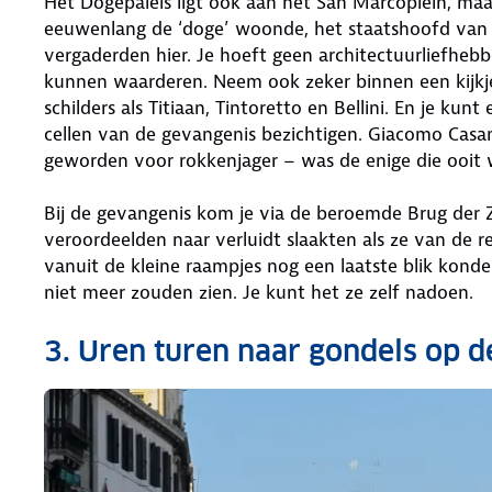
Het Dogepaleis ligt óók aan het San Marcoplein, maar
eeuwenlang de ‘doge’ woonde, het staatshoofd van V
vergaderden hier. Je hoeft geen architectuurliefhebbe
kunnen waarderen. Neem ook zeker binnen een kijkj
schilders als Titiaan, Tintoretto en Bellini. En je k
cellen van de gevangenis bezichtigen. Giacomo Cas
geworden voor rokkenjager – was de enige die ooit w
Bij de gevangenis kom je via de beroemde Brug der 
veroordeelden naar verluidt slaakten als ze van de 
vanuit de kleine raampjes nog een laatste blik kond
niet meer zouden zien. Je kunt het ze zelf nadoen.
3. Uren turen naar gondels op de