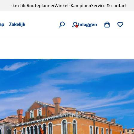
- km file
Routeplanner
Winkels
Kampioen
Service & contact
Inloggen
ap
Zakelijk