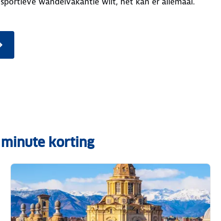
 sportieve wandelvakantie wilt, het kan er allemaal.
 minute korting