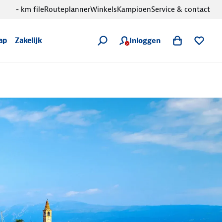
- km file
Routeplanner
Winkels
Kampioen
Service & contact
Inloggen
ap
Zakelijk