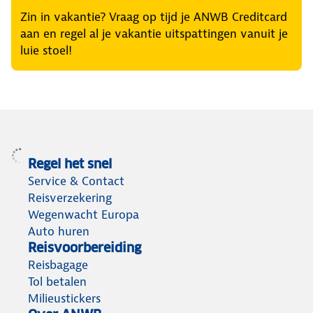
Zin in vakantie? Vraag op tijd je ANWB Creditcard
aan en regel al je vakantie uitspattingen vanuit je
luie stoel!
Regel het snel
Service & Contact
Reisverzekering
Wegenwacht Europa
Auto huren
Reisvoorbereiding
Reisbagage
Tol betalen
Milieustickers