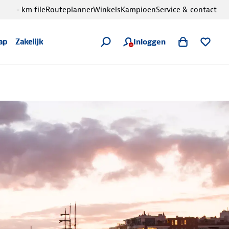
- km file
Routeplanner
Winkels
Kampioen
Service & contact
Inloggen
ap
Zakelijk