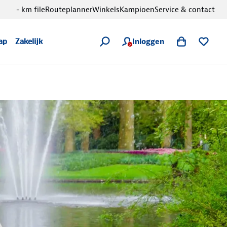
- km file
Routeplanner
Winkels
Kampioen
Service & contact
Inloggen
ap
Zakelijk