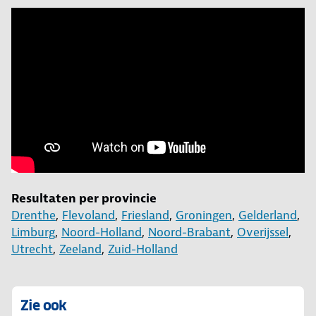
Resultaten per provincie
Drenthe
,
Flevoland
,
Friesland
,
Groningen
,
Gelderland
,
Limburg
,
Noord-Holland
,
Noord-Brabant
,
Overijssel
,
Utrecht
,
Zeeland
,
Zuid-Holland
Zie ook