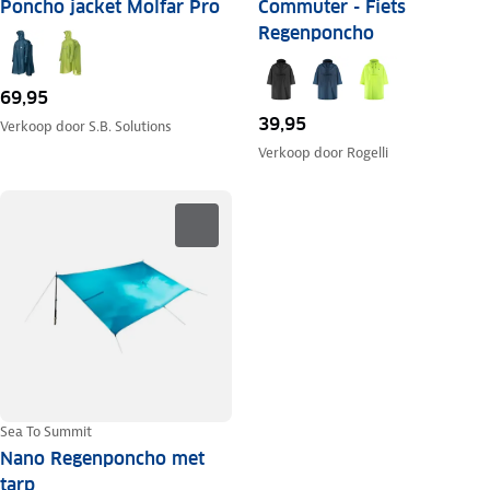
Poncho jacket Molfar Pro
Commuter - Fiets
Regenponcho
69,95
39,95
Verkoop door
S.B. Solutions
Verkoop door
Rogelli
Sea To Summit
Nano Regenponcho met
tarp