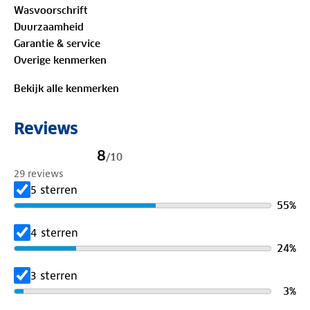
Wasvoorschrift
blauw en combineer de jas met de bijpassende Basic
Duurzaamheid
regenbroek voor een complete set. Na gebruik berg
Garantie & service
je de regenjas eenvoudig op in het bijgeleverde
Overige kenmerken
tasje.
Bekijk alle kenmerken
Materiaal:
100% gerecycled polyamide
Reviews
8
/
10
29 reviews
5 sterren
55
%
4 sterren
24
%
3 sterren
3
%