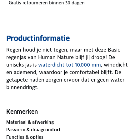
Gratis retourneren binnen 30 dagen
Productinformatie
Regen houd je niet tegen, maar met deze Basic
regenjas van Human Nature blijf jij droog! De
uniseks jas is
waterdicht tot 10.000 mm
, winddicht
en ademend, waardoor je comfortabel blijft. De
getapete naden zorgen ervoor dat er geen water
binnendringt.
Dankzij de reflectie op de handzakken en het
rugpand ben je beter zichtbaar in het donker of
Kenmerken
tijdens slecht weer. Deze lichtgewicht jas heeft een
Materiaal & afwerking
normale pasvorm en een handige ritssluiting. De
Pasvorm & draagcomfort
capuchon, zoom en manchetten zijn verstelbaar,
Functies & opties
zodat de jas altijd goed zit. Kies uit groen, navy of