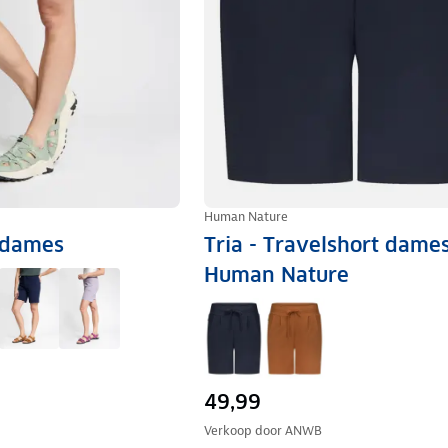
Human Nature
t dames
Tria - Travelshort dames
Human Nature
49,99
Verkoop door
ANWB