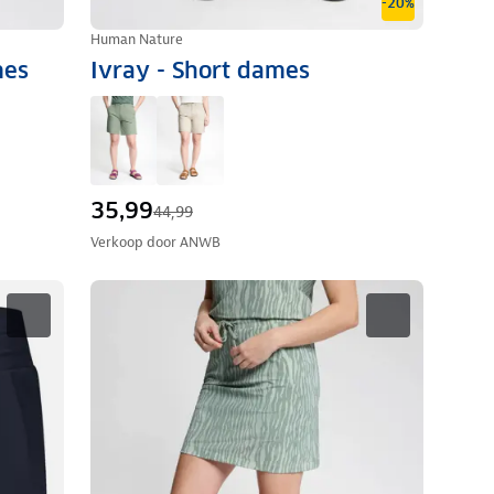
-20%
Human Nature
mes
Ivray - Short dames
35,99
44,99
Verkoop door
ANWB