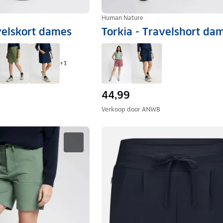
Human Nature
velskort dames
Torkia - Travelshort da
+
1
44,99
Verkoop door
ANWB