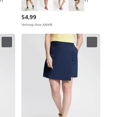
+
1
+
1
54,99
Verkoop door
ANWB