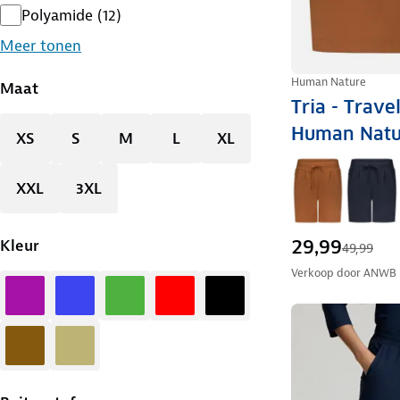
Polyamide
(
12
)
Meer tonen
Human Nature
Maat
Tria - Trave
Human Natu
XS
S
M
L
XL
XXL
3XL
29,99
Kleur
49,99
Verkoop door
ANWB
Paars
Blauw
Groen
Rood
Zwart
Bruin
Zand