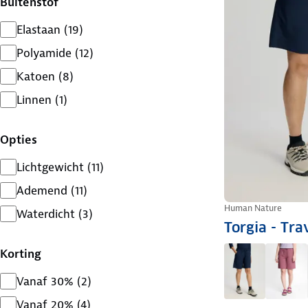
Buitenstof
Elastaan
(
19
)
Polyamide
(
12
)
Katoen
(
8
)
Linnen
(
1
)
Opties
Lichtgewicht
(
11
)
Ademend
(
11
)
Human Nature
Waterdicht
(
3
)
Torgia - Tr
Korting
Vanaf 30%
(
2
)
Vanaf 20%
(
4
)