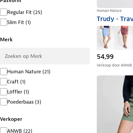
Pasvorm
Human Nature
Regular Fit
(
25
)
Trudy - Tra
Slim Fit
(
1
)
Merk
54,99
Verkoop door
ANWB
Human Nature
(
21
)
Craft
(
1
)
Löffler
(
1
)
Poederbaas
(
3
)
Verkoper
ANWB
(
22
)