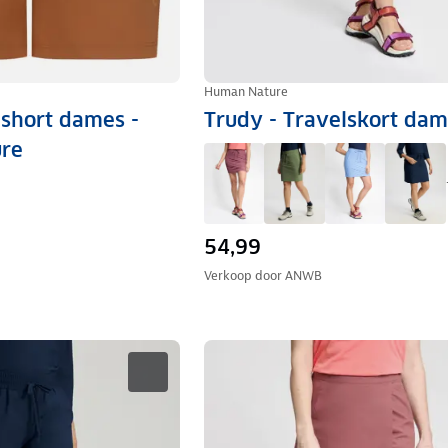
Human Nature
lshort dames -
Trudy - Travelskort da
re
54,99
Verkoop door
ANWB