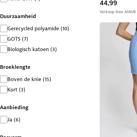
44,99
Verkoop door
ANWB
Duurzaamheid
Gerecycled polyamide
(
10
)
GOTS
(
7
)
Biologisch katoen
(
3
)
Broeklengte
Boven de knie
(
15
)
Kort
(
3
)
Aanbieding
Ja
(
6
)