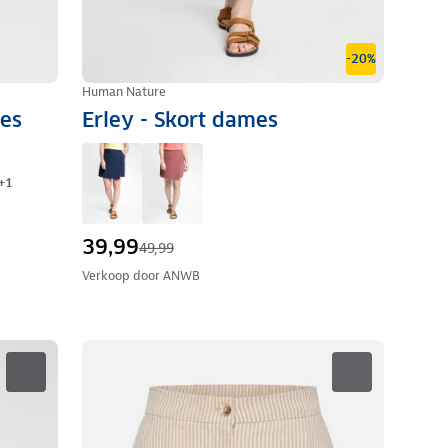
-20%
Human Nature
mes
Erley - Skort dames
+
1
39,99
49,99
Verkoop door
ANWB