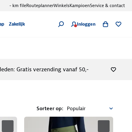
- km file
Routeplanner
Winkels
Kampioen
Service & contact
Inloggen
ap
Zakelijk
leden: Gratis verzending vanaf 50,-
Sorteer op: