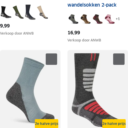
wandelsokken 2-pack
+
1
9,99
16,99
Verkoop door
ANWB
Verkoop door
ANWB
2e halve prijs
2e halve prijs