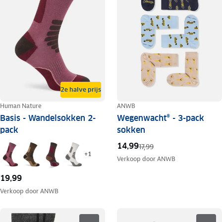
2e halve prijs
Human Nature
ANWB
Basis - Wandelsokken 2-
Wegenwacht® - 3-pack
pack
sokken
14,99
17,99
+
1
Verkoop door
ANWB
19,99
Verkoop door
ANWB