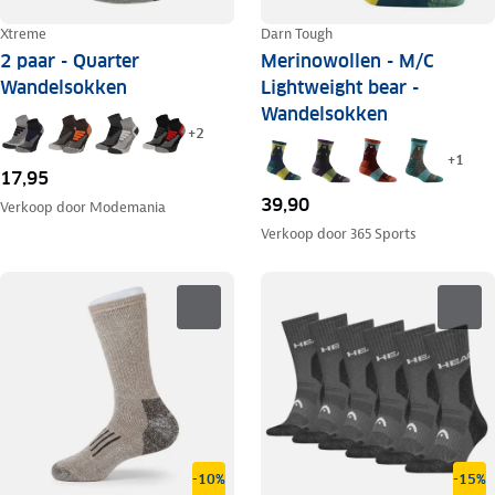
Xtreme
Darn Tough
2 paar - Quarter
Merinowollen - M/C
Wandelsokken
Lightweight bear -
Wandelsokken
+
2
+
1
17,95
39,90
Verkoop door
Modemania
Verkoop door
365 Sports
-10%
-15%