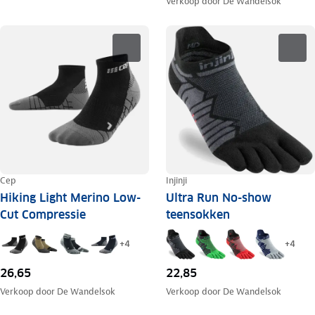
Verkoop door
De Wandelsok
Cep
Injinji
Hiking Light Merino Low-
Ultra Run No-show
Cut Compressie
teensokken
+
4
+
4
26,65
22,85
Verkoop door
De Wandelsok
Verkoop door
De Wandelsok