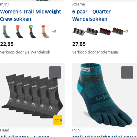
Injinji
Xtreme
Women's Trail Midweight
6 paar - Quarter
Crew sokken
Wandelsokken
+
5
+
2
22,85
27,85
Verkoop door
De Wandelsok
Verkoop door
Modemania
-15%
Head
Injinji