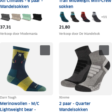
All Climates - 6 paar -
Trail Midweight Mini-Crew
Wandelsokken
sokken
+
11
37,31
21,80
Verkoop door
Modemania
Verkoop door
De Wandelsok
Darn Tough
Xtreme
Merinowollen - M/C
2 paar - Quarter
Lightweight bear -
Wandelsokken