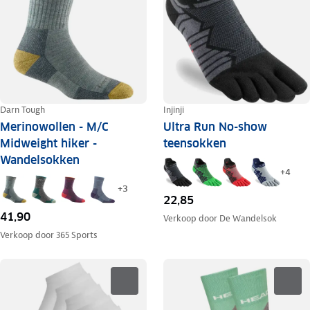
Darn Tough
Injinji
Merinowollen - M/C
Ultra Run No-show
Midweight hiker -
teensokken
Wandelsokken
+
4
+
3
22,85
41,90
Verkoop door
De Wandelsok
Verkoop door
365 Sports