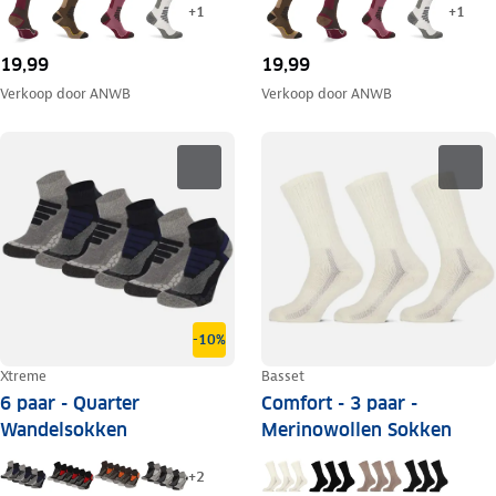
+
1
+
1
19,99
19,99
Verkoop door
ANWB
Verkoop door
ANWB
-10%
Xtreme
Basset
6 paar - Quarter
Comfort - 3 paar -
Wandelsokken
Merinowollen Sokken
+
2