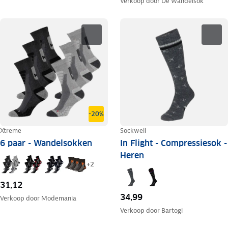
Verkoop door
De Wandelsok
-20%
Xtreme
Sockwell
6 paar - Wandelsokken
In Flight - Compressiesok -
Heren
+
2
31,12
34,99
Verkoop door
Modemania
Verkoop door
Bartogi