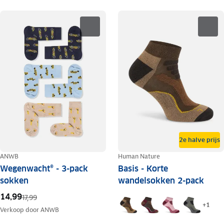
2e halve prijs
ANWB
Human Nature
Wegenwacht® - 3-pack
Basis - Korte
sokken
wandelsokken 2-pack
14,99
17,99
+
1
Verkoop door
ANWB