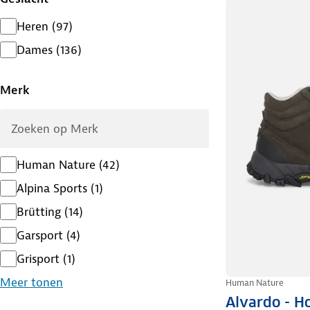
Heren
(
97
)
Dames
(
136
)
Merk
Human Nature
(
42
)
Alpina Sports
(
1
)
Brütting
(
14
)
Garsport
(
4
)
Grisport
(
1
)
Meer tonen
Human Nature
Alvardo - H