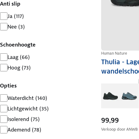
Anti slip
Ja
(
117
)
Nee
(
3
)
Schoenhoogte
Human Nature
Laag
(
66
)
Thulia - Lag
Hoog
(
73
)
wandelscho
Opties
Waterdicht
(
140
)
Lichtgewicht
(
35
)
Isolerend
(
75
)
99,99
Ademend
(
78
)
Verkoop door
ANWB