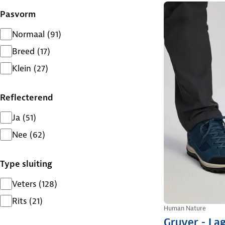
Pasvorm
Normaal
(
91
)
Breed
(
17
)
Klein
(
27
)
Reflecterend
Ja
(
51
)
Nee
(
62
)
Type sluiting
Veters
(
128
)
Rits
(
21
)
Human Nature
Gruver - La