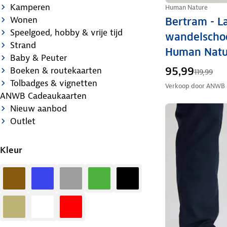
Kamperen
Human Nature
Wonen
Bertram - L
Speelgoed, hobby & vrije tijd
wandelscho
Strand
Human Natu
Baby & Peuter
Boeken & routekaarten
95,99
119,99
Tolbadges & vignetten
Verkoop door
ANWB
ANWB Cadeaukaarten
Nieuw aanbod
Outlet
Kleur
Bruin
Blauw
Grijs
Groen
Zwart
Zand
Wit
Rood