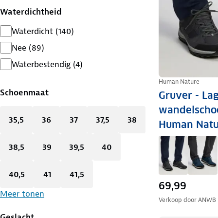
Waterdichtheid
Waterdicht
(
140
)
Nee
(
89
)
Waterbestendig
(
4
)
Human Nature
Schoenmaat
Gruver - La
wandelscho
35,5
36
37
37,5
38
Human Natu
38,5
39
39,5
40
40,5
41
41,5
69,99
Meer tonen
Verkoop door
ANWB
Geslacht