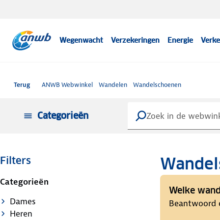
Wegenwacht
Verzekeringen
Energie
Verke
Terug
ANWB Webwinkel
Wandelen
Wandelschoenen
Categorieën
Wandel
Filters
Categorieën
Welke wande
Dames
Beantwoord e
Heren