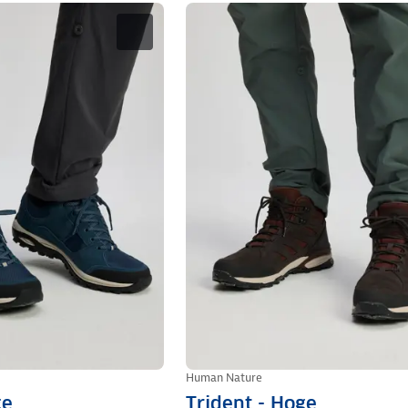
Human Nature
ge
Trident - Hoge