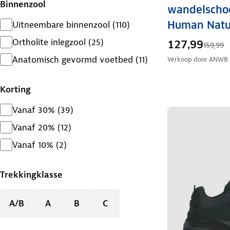
Binnenzool
wandelscho
Human Natu
Uitneembare binnenzool
(
110
)
Ortholite inlegzool
(
25
)
127,99
159,99
Anatomisch gevormd voetbed
(
11
)
Verkoop door
ANWB
Korting
Vanaf 30%
(
39
)
Vanaf 20%
(
12
)
Vanaf 10%
(
2
)
Trekkingklasse
A/B
A
B
C