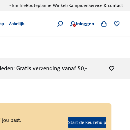
- km file
Routeplanner
Winkels
Kampioen
Service & contact
Inloggen
ap
Zakelijk
leden: Gratis verzending vanaf 50,-
 jou past.
Start de keuzehulp