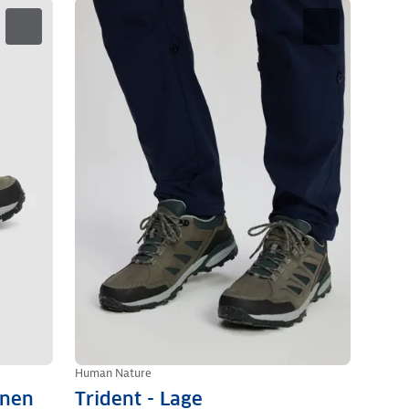
Human Nature
enen
Trident - Lage