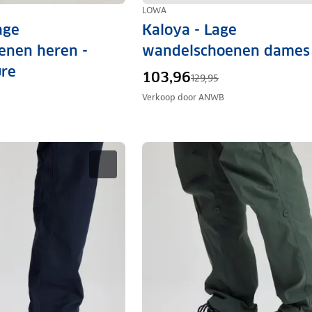
LOWA
age
Kaloya - Lage
enen heren -
wandelschoenen dames
re
103,96
129,95
Verkoop door
ANWB