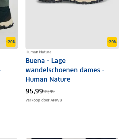
-20%
-20%
Human Nature
Buena - Lage
-
wandelschoenen dames -
Human Nature
95,99
119,99
Verkoop door
ANWB