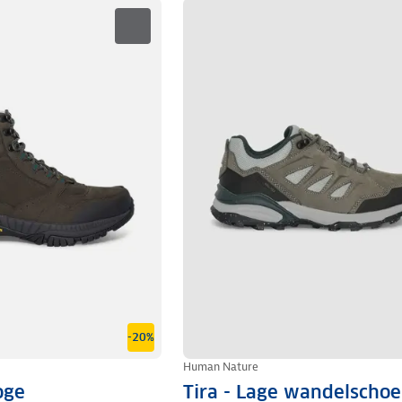
-20%
Human Nature
oge
Tira - Lage wandelscho