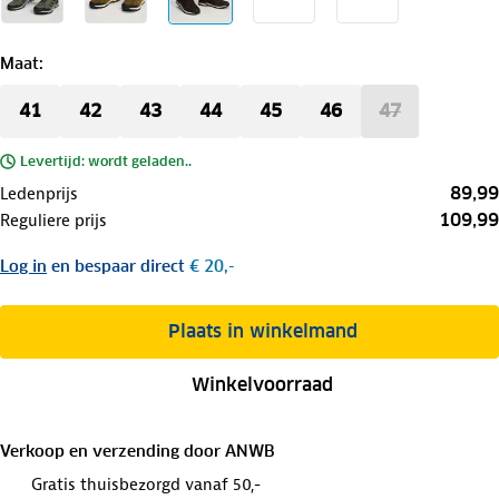
Maat
:
41
42
43
44
45
46
47
Levertijd: wordt geladen..
89,99
Ledenprijs
109,99
Reguliere prijs
Log in
en bespaar direct
€ 20,-
Plaats in winkelmand
Winkelvoorraad
Verkoop en verzending door
ANWB
Gratis thuisbezorgd vanaf 50,-