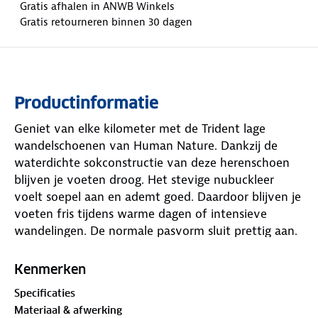
Gratis afhalen in ANWB Winkels
Gratis retourneren binnen 30 dagen
Productinformatie
Geniet van elke kilometer met de Trident lage
wandelschoenen van Human Nature. Dankzij de
waterdichte sokconstructie van deze herenschoen
blijven je voeten droog. Het stevige nubuckleer
voelt soepel aan en ademt goed. Daardoor blijven je
voeten fris tijdens warme dagen of intensieve
wandelingen. De normale pasvorm sluit prettig aan.
Het antislipprofiel onder de zool geeft grip op nat
Kenmerken
asfalt, modderige bospaden en oneffen terrein. Voor
Specificaties
en achter beschermt een stootrand je tenen en hiel
Materiaal & afwerking
tegen onverwachte obstakels. Het reflecterende