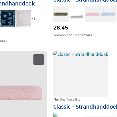
randhanddoek
+
1
28,45
Verkoop door
Modemania
ania
The One Towelling
Classic - Strandhanddoe