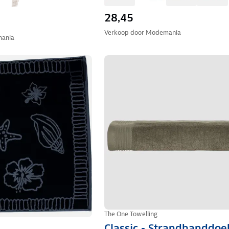
28,45
Verkoop door
Modemania
ania
The One Towelling
Classic - Strandhanddoe