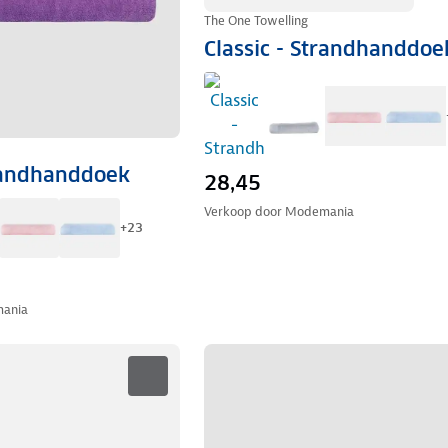
The One Towelling
Classic - Strandhanddoe
trandhanddoek
28,45
Verkoop door
Modemania
+
23
ania