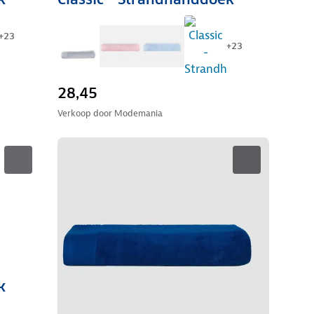
+
23
+
23
28,45
Verkoop door
Modemania
k