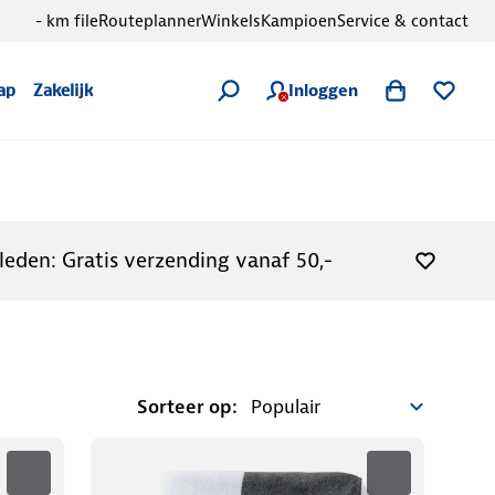
- km file
Routeplanner
Winkels
Kampioen
Service & contact
Inloggen
ap
Zakelijk
leden: Gratis verzending vanaf 50,-
Sorteer op: