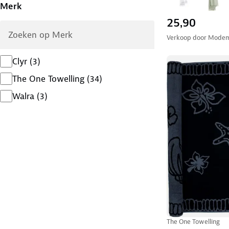
Merk
25,90
Verkoop door
Modem
Clyr
(
3
)
The One Towelling
(
34
)
Walra
(
3
)
The One Towelling