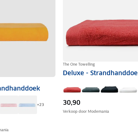
The One Towelling
Deluxe - Strandhanddoe
trandhanddoek
30,90
+
23
Verkoop door
Modemania
ania