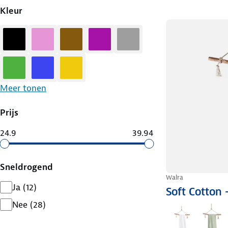
Kleur
Zwart
Roze
Bruin
Paars
Grijs
Groen
Blauw
Geel
Meer tonen
Prijs
24.9
39.94
Sneldrogend
Walra
Ja
(
12
)
Soft Cotto
Nee
(
28
)