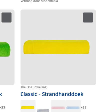
Verkoop door
Modemania
The One Towelling
k
Classic - Strandhanddoek
+
23
+
23