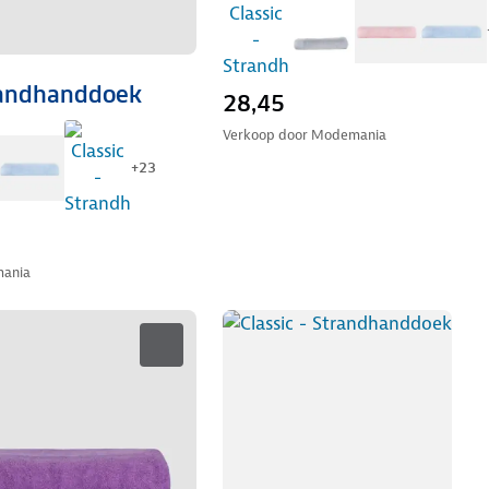
trandhanddoek
28,45
Verkoop door
Modemania
+
23
ania