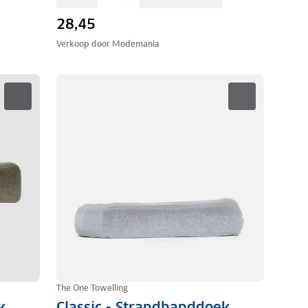
28,45
Verkoop door
Modemania
The One Towelling
k
Classic - Strandhanddoek