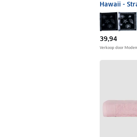
Hawaii - St
39,94
Verkoop door
Modem