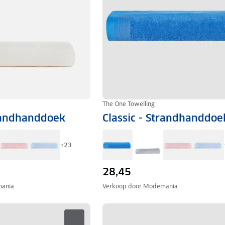
The One Towelling
trandhanddoek
Classic - Strandhanddoe
+
23
28,45
ania
Verkoop door
Modemania