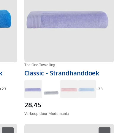
The One Towelling
k
Classic - Strandhanddoek
+
23
+
23
28,45
Verkoop door
Modemania