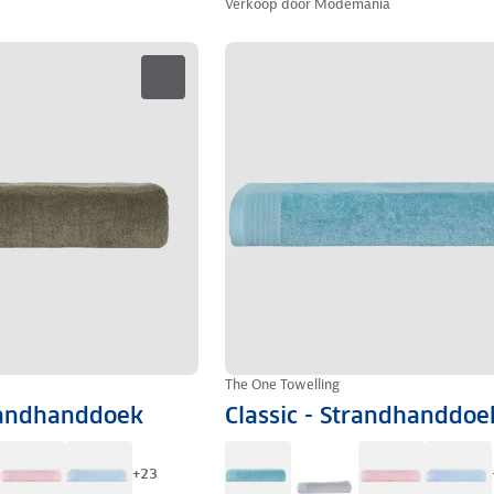
Verkoop door
Modemania
The One Towelling
trandhanddoek
Classic - Strandhanddoe
+
23