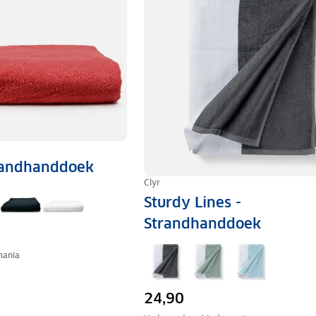
randhanddoek
Clyr
Sturdy Lines -
Strandhanddoek
ania
24,90