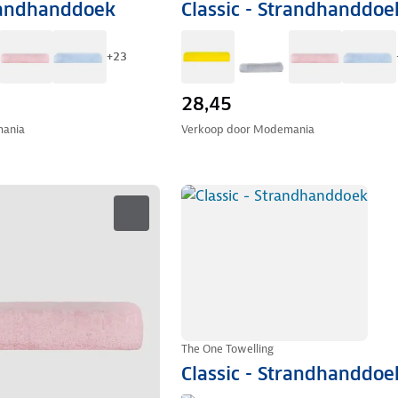
trandhanddoek
Classic - Strandhanddoe
+
23
28,45
ania
Verkoop door
Modemania
The One Towelling
Classic - Strandhanddoe