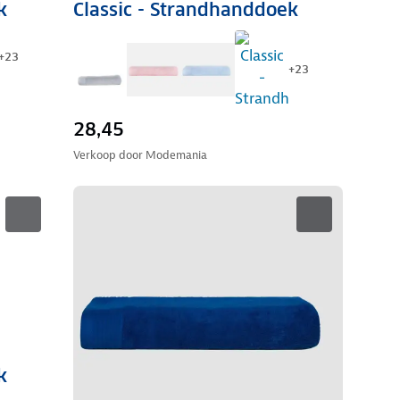
k
Classic - Strandhanddoek
+
23
+
23
28,45
Verkoop door
Modemania
k