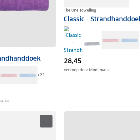
The One Towelling
Classic - Strandhanddoe
trandhanddoek
28,45
Verkoop door
Modemania
+
23
ania