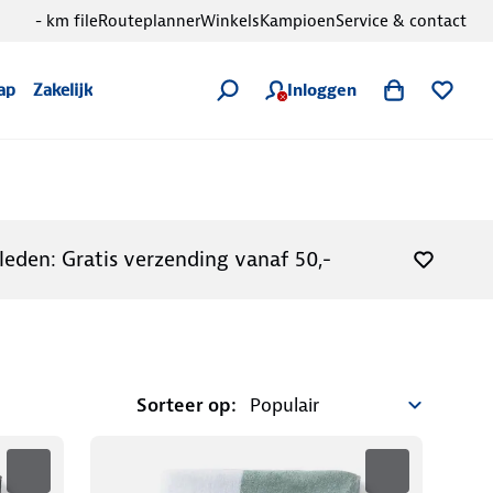
- km file
Routeplanner
Winkels
Kampioen
Service & contact
Inloggen
ap
Zakelijk
leden: Gratis verzending vanaf 50,-
Sorteer op: