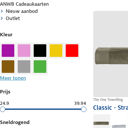
ANWB Cadeaukaarten
Nieuw aanbod
Outlet
Kleur
Paars
Roze
Zwart
Geel
Rood
Bruin
Grijs
Groen
Meer tonen
Prijs
The One Towelling
24.9
39.94
Classic - S
Sneldrogend