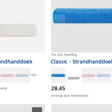
The One Towelling
trandhanddoek
Classic - Strandhanddoe
+
23
28,45
ania
Verkoop door
Modemania