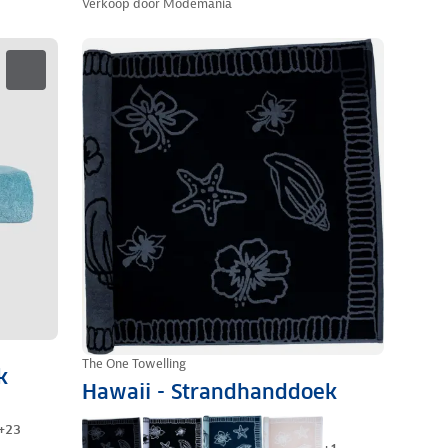
Verkoop door
Modemania
The One Towelling
k
Hawaii - Strandhanddoek
+
23