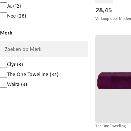
Ja
(
12
)
28,45
Nee
(
28
)
Verkoop door
Modem
Merk
Clyr
(
3
)
The One Towelling
(
34
)
Walra
(
3
)
The One Towelling