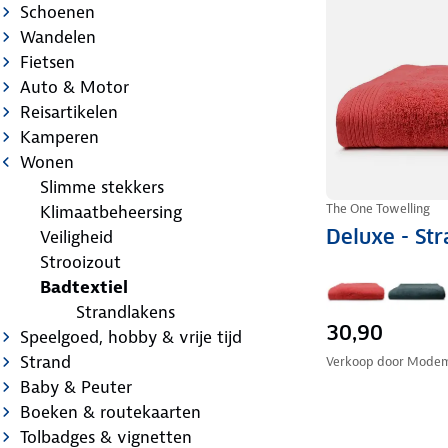
Schoenen
Wandelen
Fietsen
Auto & Motor
Reisartikelen
Kamperen
Wonen
Slimme stekkers
The One Towelling
Klimaatbeheersing
Deluxe - St
Veiligheid
Strooizout
Badtextiel
Strandlakens
30,90
Speelgoed, hobby & vrije tijd
Strand
Verkoop door
Modem
Baby & Peuter
Boeken & routekaarten
Tolbadges & vignetten