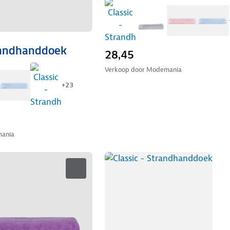
trandhanddoek
28,45
Verkoop door
Modemania
+
23
ania