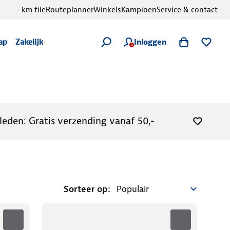
- km file
Routeplanner
Winkels
Kampioen
Service & contact
Inloggen
ap
Zakelijk
leden: Gratis verzending vanaf 50,-
Sorteer op: