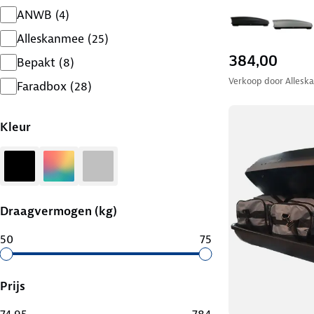
ANWB
(
4
)
Alleskanmee
(
25
)
384,00
Bepakt
(
8
)
Verkoop door
Allesk
Faradbox
(
28
)
Kleur
Zwart
Diversen
Zilver
Draagvermogen (kg)
50
75
Prijs
74.95
784