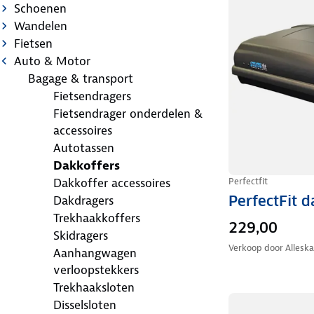
Schoenen
Wandelen
Fietsen
Auto & Motor
Bagage & transport
Fietsendragers
Fietsendrager onderdelen &
accessoires
Autotassen
Dakkoffers
Perfectfit
Dakkoffer accessoires
PerfectFit d
Dakdragers
Trekhaakkoffers
229,00
Skidragers
Verkoop door
Allesk
Aanhangwagen
verloopstekkers
Trekhaaksloten
Disselsloten