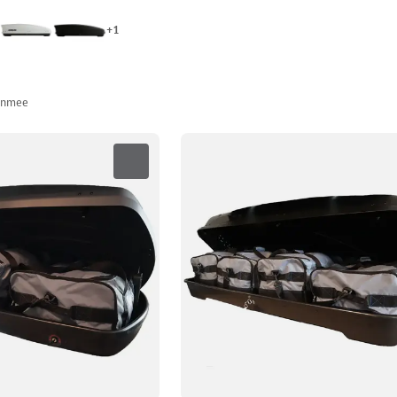
+
1
anmee