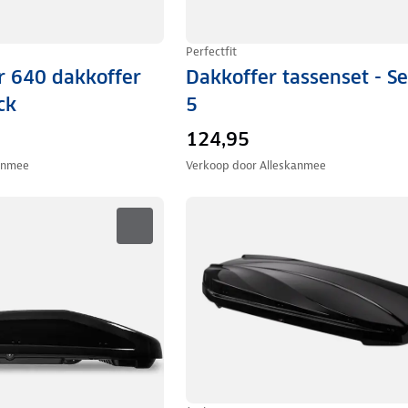
Perfectfit
r 640 dakkoffer
Dakkoffer tassenset - S
ck
5
124,95
anmee
Verkoop door
Alleskanmee