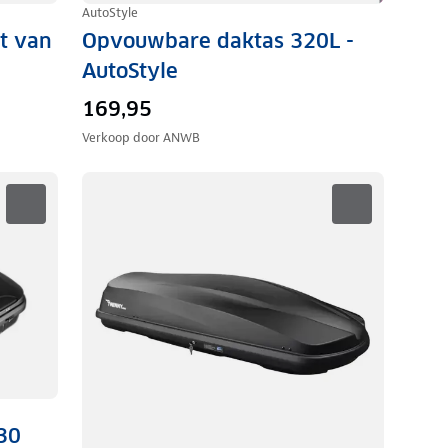
AutoStyle
et van
Opvouwbare daktas 320L -
AutoStyle
169,95
Verkoop door
ANWB
30