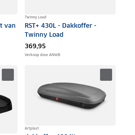
Twinny Load
et van
RST+ 430L - Dakkoffer -
Twinny Load
369,95
Verkoop door
ANWB
Artplast