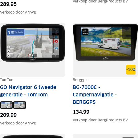
Verkoop door
BergProducts BV
289,95
Verkoop door
ANWB
-10%
TomTom
Berggps
GO Navigator 6 tweede
BG-7000C -
generatie - TomTom
Campernavigatie -
BERGGPS
134,99
209,99
Verkoop door
BergProducts BV
Verkoop door
ANWB