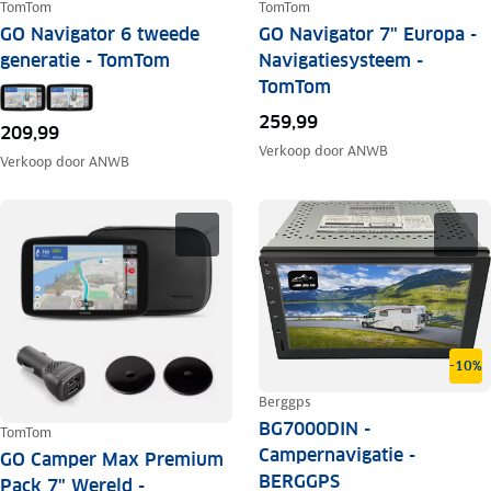
TomTom
TomTom
GO Navigator 6 tweede
GO Navigator 7" Europa -
generatie - TomTom
Navigatiesysteem -
TomTom
259,99
209,99
Verkoop door
ANWB
Verkoop door
ANWB
-10%
Berggps
BG7000DIN -
TomTom
Campernavigatie -
GO Camper Max Premium
BERGGPS
Pack 7" Wereld -