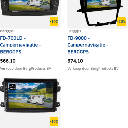
-10%
-10%
Berggps
Berggps
FD-7001D -
FD-9000 -
Campernavigatie -
Campernavigatie -
BERGGPS
BERGGPS
566,10
674,10
Verkoop door
BergProducts BV
Verkoop door
BergProducts BV
-10%