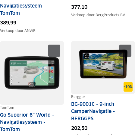
Navigatiesysteem -
377,10
TomTom
Verkoop door
BergProducts BV
389,99
Verkoop door
ANWB
-10%
Berggps
BG-9001C - 9-inch
TomTom
CamperNavigatie -
Go Superior 6” World -
BERGGPS
Navigatiesysteem -
202,50
TomTom