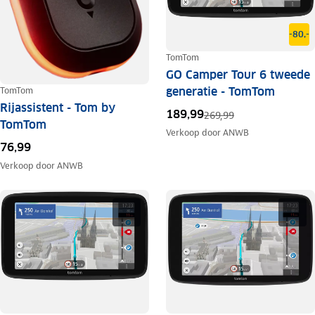
-80,-
TomTom
GO Camper Tour 6 tweede
generatie - TomTom
TomTom
Rijassistent - Tom by
189,99
269,99
TomTom
Verkoop door
ANWB
76,99
Verkoop door
ANWB