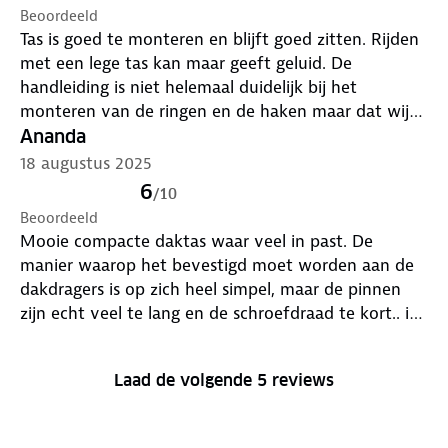
Beoordeeld
Tas is goed te monteren en blijft goed zitten. Rijden
met een lege tas kan maar geeft geluid. De
handleiding is niet helemaal duidelijk bij het
monteren van de ringen en de haken maar dat wijst
zich vanzelf.
Ananda
18 augustus 2025
6
/
10
Beoordeeld
Mooie compacte daktas waar veel in past. De
manier waarop het bevestigd moet worden aan de
dakdragers is op zich heel simpel, maar de pinnen
zijn echt veel te lang en de schroefdraad te kort.. ik
heb ze andersom bevestigd met een extra dikke ring
ertussen, maar dat is ook niet ideaal. Hopelijk komt
Laad de volgende 5 reviews
hier snel een goed akternatief voor.