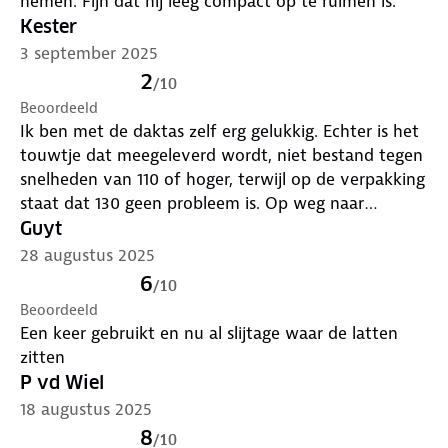
nemen. Fijn dat hij leeg compact op te ruimen is.
Kester
3 september 2025
2
/
10
Beoordeeld
Ik ben met de daktas zelf erg gelukkig. Echter is het
touwtje dat meegeleverd wordt, niet bestand tegen
snelheden van 110 of hoger, terwijl op de verpakking
staat dat 130 geen probleem is. Op weg naar
vakantie is het touw 3 x gebroken en stonden we
Guyt
ineens langs de weg door een flapperende daktas
28 augustus 2025
6
/
10
Beoordeeld
Een keer gebruikt en nu al slijtage waar de latten
zitten
P vd Wiel
18 augustus 2025
8
/
10