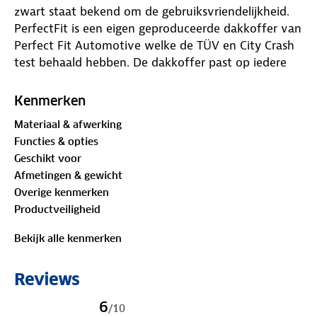
zwart staat bekend om de gebruiksvriendelijkheid.
PerfectFit is een eigen geproduceerde dakkoffer van
Perfect Fit Automotive welke de TÜV en City Crash
test behaald hebben. De dakkoffer past op iedere
auto die voorzien is van stalen of aluminium
dakdragers die max. 80 mm breed is en waarbij de
Kenmerken
afstand tussen de dragers (voor- en achterkant)
Materiaal & afwerking
maximaal 80 centimeter is. De afmetingen van deze
Functies & opties
PerfectFit dakkoffer maken het dat deze dakkoffer
Geschikt voor
de ideale maten heeft voor iedere auto van groot
Afmetingen & gewicht
tot klein. Door die afmetingen is deze passend op
Overige kenmerken
ieder voertuig zonder dat de dakkoffer aan de
Productveiligheid
voorzijde of achterzijde uitsteekt.
Waar is deze Dakkoffer 400 liter Perfect Fit
Bekijk alle kenmerken
travelbox Mat zwart geschikt voor
Reviews
De Dakkoffer 400 liter Perfect Fit travelbox Mat
zwart is uiterst geschikt voor vervoeren van extra
6
/
10
bagage. Zo kan een dakkoffer multifunctioneel zijn