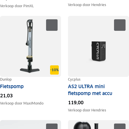
Verkoop door
Hendries
Verkoop door
PimXL
-10%
Dunlop
Cycplus
Fietspomp
AS2 ULTRA mini
fietspomp met accu
21,03
119,00
Verkoop door
MaxiMondo
Verkoop door
Hendries