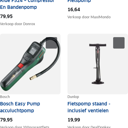
Ride F524 – Compressor
Fietspomp
En Bandenpomp
16,64
79,95
Verkoop door
MaxiMondo
Verkoop door
Donrox
Bosch
Dunlop
Bosch Easy Pump
Fietspomp staand -
acculuchtpomp
inclusief ventielen
79,95
19,99
Verkoop door
100procentfiets
Verkoop door
DealDonkey