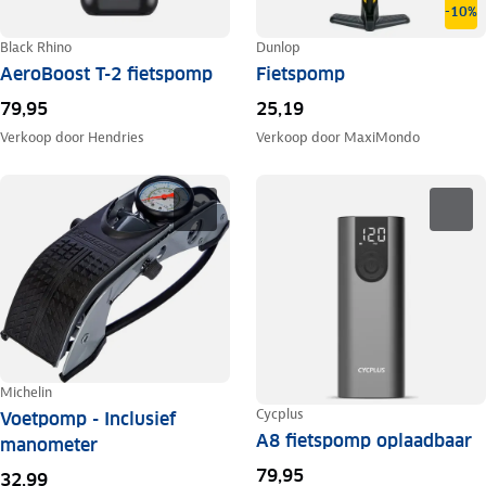
-10%
Black Rhino
Dunlop
AeroBoost T-2 fietspomp
Fietspomp
79,95
25,19
Verkoop door
Hendries
Verkoop door
MaxiMondo
Michelin
Cycplus
Voetpomp - Inclusief
A8 fietspomp oplaadbaar
manometer
79,95
32,99