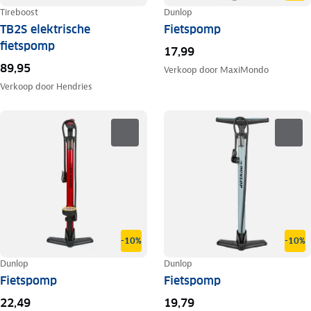
Tireboost
Dunlop
TB2S elektrische
Fietspomp
fietspomp
17,99
89,95
Verkoop door
MaxiMondo
Verkoop door
Hendries
-10%
-10%
Dunlop
Dunlop
Fietspomp
Fietspomp
22,49
19,79