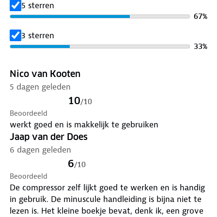
5 sterren
pompen van auto’s, fietsen, motors, (rubber)boten
67
%
en ga zo maar door. Deze opblaaspomp pompt +/-
25 Liter per minuut, wat ontzettend snel is ten
3 sterren
opzichte van zijn concurrente.
33
%
Draadloos en oplaadbaar
Nico van Kooten
5 dagen geleden
De compressor heeft een ingebouwde accu
10
/
10
waarmee je uit de weg kunt als je onderweg bent en
Beoordeeld
niet de beschikking hebt over een stroompunt.
werkt goed en is makkelijk te gebruiken
Ideaal wanneer je bijvoorbeeld onder weg bent. Ben
Jaap van der Does
je met de auto? Dan kun je de Luvego compressor
6 dagen geleden
ook opladen door middel van 12v stroompunt uit de
auto, als dit ook niet mogelijk is heb je ook nog de
6
/
10
mogelijkheid om de pomp met een meegeleverde
Beoordeeld
USB kabel op te laden!
De compressor zelf lijkt goed te werken en is handig
in gebruik. De minuscule handleiding is bijna niet te
Simpel en duidelijk
lezen is. Het kleine boekje bevat, denk ik, een grove