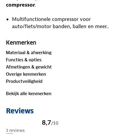
compressor
.
Multifunctionele compressor voor
auto/fiets/motor banden, ballen en meer..
Compact en gemakkelijk mee te nemen
Kenmerken
Materiaal & afwerking
Ingebouwde oplaadbare batterij d.m.w. USB of
Functies & opties
12V
Afmetingen & gewicht
Overige kenmerken
Digitaal display om alles in te stellen
Productveiligheid
Inclusief 4 opzetstukken
Bekijk alle kenmerken
Reviews
Snel en krachtig
8,7
/
10
De Luvego compressor is compact maar ontzettend
3 reviews
krachtig. Deze banden pomp kan banden op