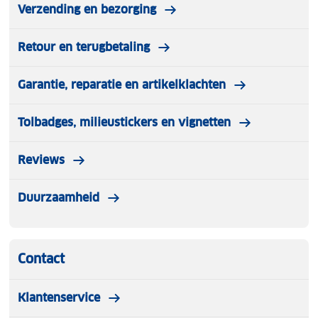
Verzending en bezorging
Blaas capiciteit: 25L/Min
Wattage: 120W
Retour en terugbetaling
Voltage: 12V
Garantie, reparatie en artikelklachten
Maximale druk: 10.3 BAR/150PSI
Tolbadges, milieustickers en vignetten
Geluidsoverlast: <75dB
Reviews
Duurzaamheid
Wat zit er in de verpakking:
Luvego compressor
Contact
USB-C oplaadkabel
Klantenservice
4 opzetstukken