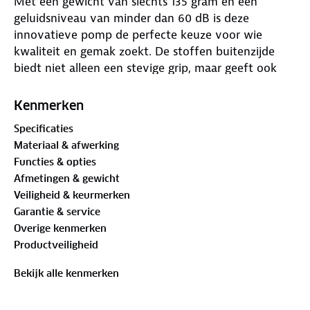
Met een gewicht van slechts 135 gram en een
geluidsniveau van minder dan 60 dB is deze
innovatieve pomp de perfecte keuze voor wie
kwaliteit en gemak zoekt. De stoffen buitenzijde
biedt niet alleen een stevige grip, maar geeft ook
een luxe uitstraling.
Kenmerken
Dankzij de krachtige 630 mAh-accu is de Tireboost
Specificaties
TB2S een echte krachtpatser. Hij kan met gemak
Materiaal & afwerking
meerdere banden oppompen: Bijvoorbeeld 6
Functies & opties
banden tot 4 Bar of 3 banden tot 7 Bar. Ideaal voor
Afmetingen & gewicht
fietsliefhebbers die snel en efficiënt op pad willen,
Veiligheid & keurmerken
zonder afhankelijk te zijn van CO2-patronen.
Garantie & service
Overige kenmerken
Waarom kiezen voor de Tireboost TB2S?
Productveiligheid
Superlicht en draagbaar
Bekijk alle kenmerken
Met slechts 135 gram is de TB2S een van de lichtste