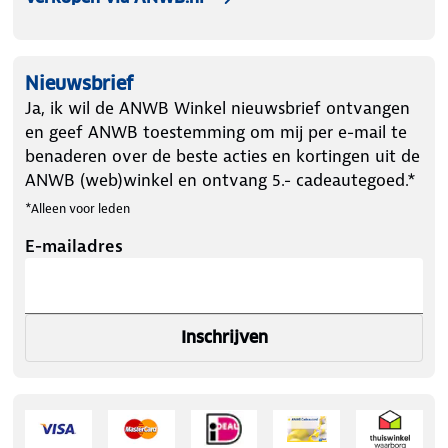
allround partner voor elke pompklus, waar je ook
bent.
Nieuwsbrief
Ja, ik wil de ANWB Winkel nieuwsbrief ontvangen
en geef ANWB toestemming om mij per e-mail te
benaderen over de beste acties en kortingen uit de
ANWB (web)winkel en ontvang 5.- cadeautegoed.*
*Alleen voor leden
E-mailadres
Inschrijven