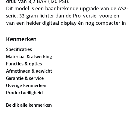
druk van 8,2 BAR (120 PSI).
Dit model is een baanbrekende upgrade van de AS2-
serie: 33 gram lichter dan de Pro-versie, voorzien
van een helder digitaal display én nog compacter in
formaat. Ideaal voor wielrenners en mountainbikers
die zo min mogelijk gewicht mee willen nemen
Kenmerken
zonder in te leveren op prestaties of gemak.
Specificaties
Met zijn gewicht van slechts 87 gram en afmetingen
Materiaal & afwerking
van 6,5 x 4,75 x 2,8 cm past deze elektrische
Functies & opties
luchtpomp moeiteloos in je achterzak of zadeltas.
Afmetingen & gewicht
Lees verder om te ontdekken waarom de AS2 Ultra
Garantie & service
hét referentiepunt is voor draagbare fietspompen.
Overige kenmerken
Belangrijkste eigenschappen van de Cycplus AS2
Productveiligheid
Ultra
De Cycplus AS2 Ultra is ontworpen met de sportieve
Bekijk alle kenmerken
fietser in gedachten. Snel, accuraat en verrassend
krachtig voor zijn formaat. Hieronder vind je de
meest onderscheidende kenmerken van de AS2
Ultra.