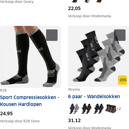
Verkoop door
Geasy
22,05
Verkoop door
Modemania
-20%
Xtreme
R2B
6 paar - Wandelsokken
Sport Compressiesokken -
Kousen Hardlopen
+
2
24,95
31,12
Verkoop door
R2B Store
Verkoop door
Modemania