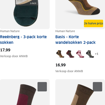
2e halve prijs
Human Nature
Human Nature
Reeënberg - 3-pack korte
Basis - Korte
sokken
wandelsokken 2-pack
17,99
+
1
Verkoop door
ANWB
16,99
Verkoop door
ANWB