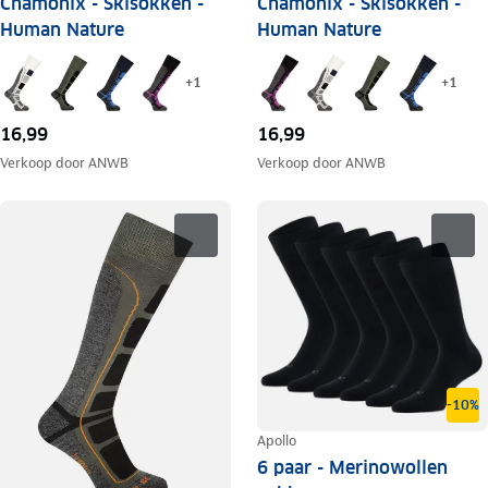
Chamonix - Skisokken -
Chamonix - Skisokken -
Human Nature
Human Nature
+
1
+
1
16,99
16,99
Verkoop door
ANWB
Verkoop door
ANWB
-10%
Apollo
6 paar - Merinowollen