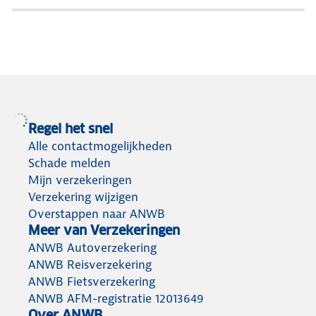
op
onverwacht
vakantie.
medische
Verzeker
hulp
ze
nodig
mee
hebt
met
op
jouw
vakantie
Regel het snel
reisverzekering.
Alle contactmogelijkheden
Schade melden
Mijn verzekeringen
Verzekering wijzigen
Overstappen naar ANWB
Meer van Verzekeringen
ANWB Autoverzekering
ANWB Reisverzekering
ANWB Fietsverzekering
ANWB AFM-registratie 12013649
Over ANWB