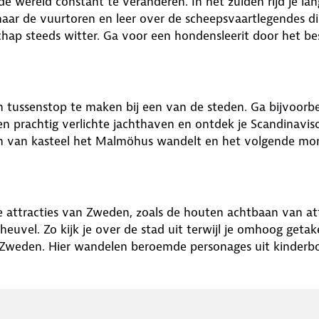
e wereld constant te veranderen. In het zuiden rijd je lan
aar de vuurtoren en leer over de scheepsvaartlegendes di
hap steeds witter. Ga voor een hondensleerit door het b
n tussenstop te maken bij een van de steden. Ga bijvoorb
 een prachtig verlichte jachthaven en ontdek je Scandinav
van kasteel het Malmöhus wandelt en het volgende momen
 attracties van Zweden, zoals de houten achtbaan van attr
uvel. Zo kijk je over de stad uit terwijl je omhoog getake
oor Zweden. Hier wandelen beroemde personages uit kinder