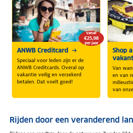
vanaf
€25,98
per jaar
ANWB Creditcard
Shop al
vakant
Speciaal voor leden zijn er de
ANWB Creditcards. Overal op
Van wand
vakantie veilig en verzekerd
en van r
betalen. Dat voelt goed!
milieusti
van onze
Rijden door een veranderend la