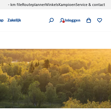
- km file
Routeplanner
Winkels
Kampioen
Service & contact
Inloggen
ap
Zakelijk