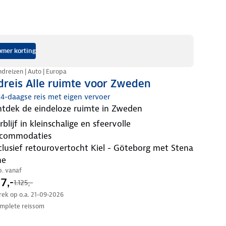
mer korting
dreizen | Auto | Europa
dreis Alle ruimte voor Zweden
 14-daagse reis met eigen vervoer
ontdek de eindeloze ruimte in Zweden
commodaties
ne
.p. vanaf
7,-
1.125,-
trek op o.a. 21-09-2026
mplete reissom