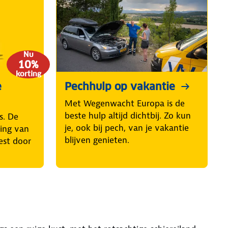
Nu
10%
korting
e
Pechhulp op vakantie
Met Wegenwacht Europa is de
beste hulp altijd dichtbij. Zo kun
s. De
je, ook bij pech, van je vakantie
ring van
blijven genieten.
est door