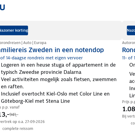
ou
Nazomer korting
Nazo
orondreizen | Auto | Europa
Autoron
amiliereis Zweden in een notendop
Ron
 of 14-daagse rondreis met eigen vervoer
11- of
logeren in een heuse stuga of appartement in de
typisch Zweedse provincie Dalarna
verblijf in kleinschalige en sfeervolle
veel activiteiten mogelijk zoals fietsen, zwemmen
ac
en raften.
inclusief retourovertocht Kiel - Göteborg met Stena
inclusief overtocht Kiel-Oslo met Color Line en
Li
Göteborg-Kiel met Stena Line
Prijs p
js p.p. vanaf
1.08
3,-
941,-
Bij ver
 vertrek op o.a. 27-09-2026
co
complete reissom