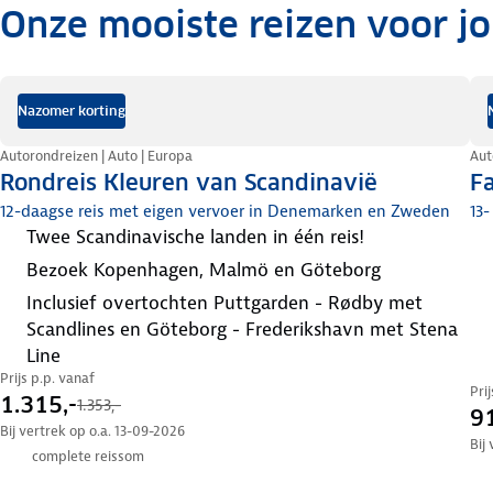
Onze mooiste reizen voor j
.
Nazomer korting
Autorondreizen | Auto | Europa
Aut
Rondreis Kleuren van Scandinavië
F
12-daagse reis met eigen vervoer in Denemarken en Zweden
13-
twee Scandinavische landen in één reis!
bezoek Kopenhagen, Malmö en Göteborg
inclusief overtochten Puttgarden - Rødby met
Scandlines en Göteborg - Frederikshavn met Stena
Line
Prijs p.p. vanaf
Pri
1.315,-
1.353,-
91
Bij vertrek op o.a. 13-09-2026
Bij
complete reissom