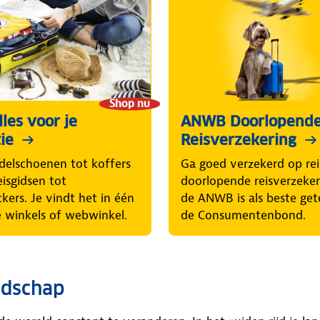
Shop nu
les voor je
ANWB Doorlopend
ie
Reisverzekering
elschoenen tot koffers
Ga goed verzekerd op rei
eisgidsen tot
doorlopende reisverzeke
ckers. Je vindt het in één
de ANWB is als beste get
 winkels of webwinkel.
de Consumentenbond.
ndschap