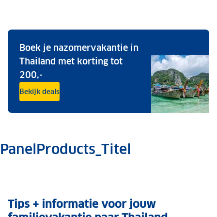
Boek je nazomervakantie in
Thailand met korting tot
200,-
Bekijk deals
PanelProducts_Titel
.
Tips + informatie voor jouw