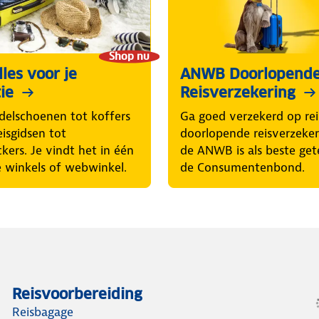
Shop nu
les voor je
ANWB Doorlopend
ie
Reisverzekering
elschoenen tot koffers
Ga goed verzekerd op rei
eisgidsen tot
doorlopende reisverzeke
ckers. Je vindt het in één
de ANWB is als beste get
 winkels of webwinkel.
de Consumentenbond.
Reisvoorbereiding
Reisbagage