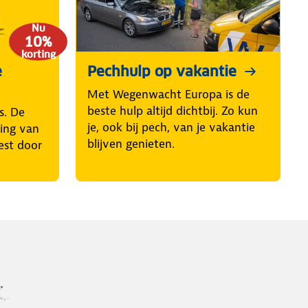
Nu
10%
korting
e
Pechhulp op vakantie
Met Wegenwacht Europa is de
beste hulp altijd dichtbij. Zo kun
s. De
je, ook bij pech, van je vakantie
ring van
blijven genieten.
est door