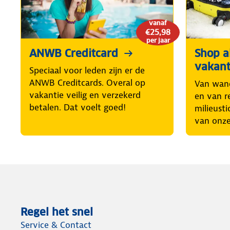
vanaf
€25,98
per jaar
ANWB Creditcard
Shop al
vakant
Speciaal voor leden zijn er de
ANWB Creditcards. Overal op
Van wand
vakantie veilig en verzekerd
en van r
betalen. Dat voelt goed!
milieusti
van onze
Regel het snel
Service & Contact