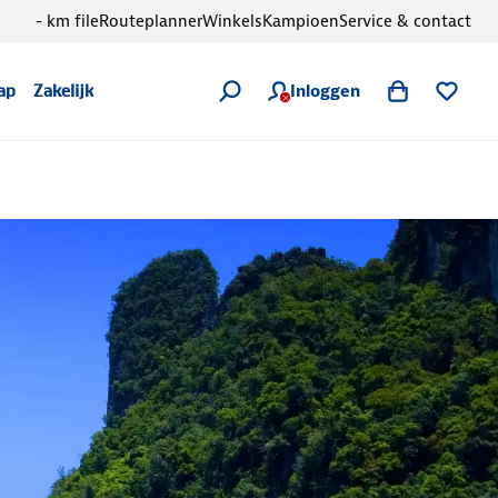
- km file
Routeplanner
Winkels
Kampioen
Service & contact
Inloggen
ap
Zakelijk