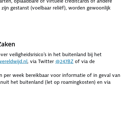
rten, oplaadbare of virtuele creditcards of andere
ijn gestanst (voelbaar reliëf), worden gewoonlijk
 Zaken
er veiligheidsrisico's in het buitenland bij het
ereldwijd.nl
, via Twitter
@247BZ
of via de
en per week bereikbaar voor informatie of in geval van
uit het buitenland (let op roamingkosten) en via