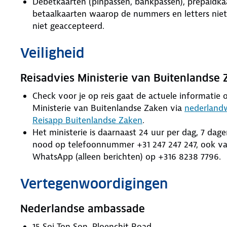
Debetkaarten (pinpassen, bankpassen), prepaidkaa
betaalkaarten waarop de nummers en letters niet z
niet geaccepteerd.
Veiligheid
Reisadvies Ministerie van Buitenlandse
Check voor je op reis gaat de actuele informatie ov
Ministerie van Buitenlandse Zaken via
nederlandw
Reisapp Buitenlandse Zaken
.
Het ministerie is daarnaast 24 uur per dag, 7 dag
nood op telefoonnummer +31 247 247 247, ook van
WhatsApp (alleen berichten) op +316 8238 7796.
Vertegenwoordigingen
Nederlandse ambassade
15 Soi Ton Son, Ploenchit Road