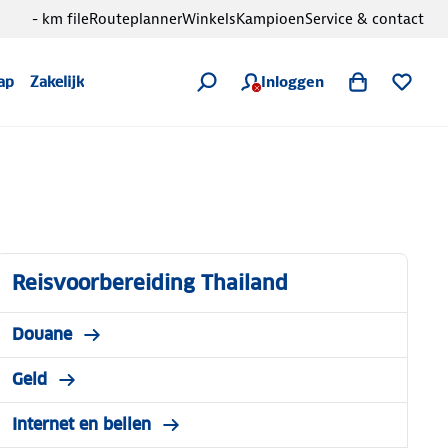
- km file
Routeplanner
Winkels
Kampioen
Service & contact
Inloggen
ap
Zakelijk
Reisvoorbereiding Thailand
Douane
Geld
Internet en bellen