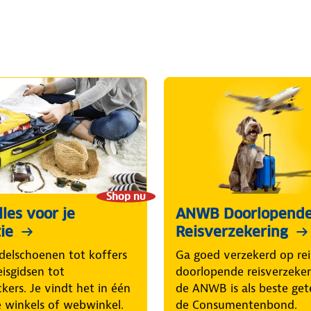
Shop nu
les voor je
ANWB Doorlopend
ie
Reisverzekering
elschoenen tot koffers
Ga goed verzekerd op rei
eisgidsen tot
doorlopende reisverzeke
ckers. Je vindt het in één
de ANWB is als beste get
 winkels of webwinkel.
de Consumentenbond.