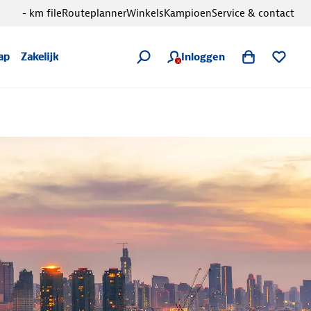
- km file
Routeplanner
Winkels
Kampioen
Service & contact
Inloggen
ap
Zakelijk