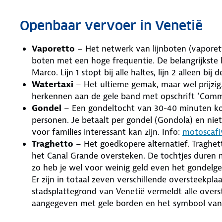
Openbaar vervoer in Venetië
Vaporetto
– Het netwerk van lijnboten (vaporetti
boten met een hoge frequentie. De belangrijkste l
Marco. Lijn 1 stopt bij alle haltes, lijn 2 alleen bij 
Watertaxi
– Het ultieme gemak, maar wel prijzig
herkennen aan de gele band met opschrift ‘Comm
Gondel
– Een gondeltocht van 30-40 minuten kost
personen. Je betaalt per gondel (Gondola) en nie
voor families interessant kan zijn. Info:
motoscafiv
Traghetto
– Het goedkopere alternatief. Traghetti
het Canal Grande oversteken. De tochtjes duren 
zo heb je wel voor weinig geld even het gondelge
Er zijn in totaal zeven verschillende oversteekpl
stadsplattegrond van Venetië vermeldt alle over
aangegeven met gele borden en het symbool van