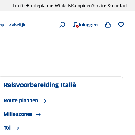
- km file
Routeplanner
Winkels
Kampioen
Service & contact
Inloggen
ap
Zakelijk
Reisvoorbereiding Italië
Route plannen
Milieuzones
Tol