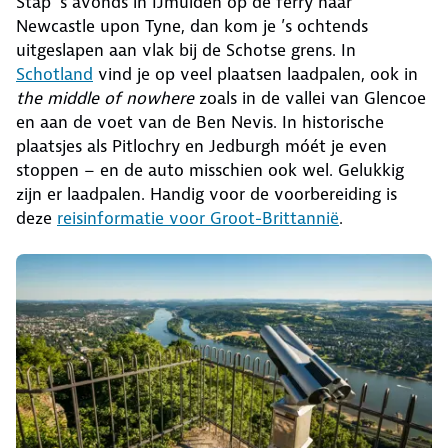
Stap ’s avonds in IJmuiden op de ferry naar
Newcastle upon Tyne, dan kom je ’s ochtends
uitgeslapen aan vlak bij de Schotse grens. In
Schotland
vind je op veel plaatsen laadpalen, ook in
the middle of nowhere
zoals in de vallei van Glencoe
en aan de voet van de Ben Nevis. In historische
plaatsjes als Pitlochry en Jedburgh móét je even
stoppen – en de auto misschien ook wel. Gelukkig
zijn er laadpalen. Handig voor de voorbereiding is
deze
reisinformatie voor Groot-Brittannië
.