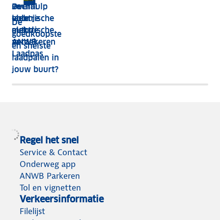
Overal
Je
Pechhulp
laden
elektrische
voor je
De
met de
auto
elektrische
goedkoopste
ANWB
verzekeren
auto
en snelste
Laadpas
laadpalen in
jouw buurt?
Regel het snel
Service & Contact
Onderweg app
ANWB Parkeren
Tol en vignetten
Verkeersinformatie
Filelijst