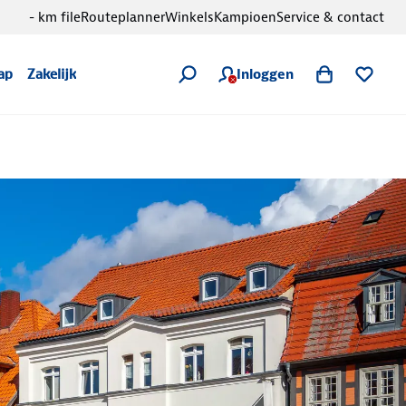
- km file
Routeplanner
Winkels
Kampioen
Service & contact
Inloggen
ap
Zakelijk