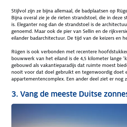
Stijlvol zijn ze bijna allemaal, de badplaatsen op Rüge
Bijna overal zie je de rieten strandstoel, die in dez
is. Eleganter nog dan de strandstoel is de architect
genoemd. Maar ook de pier van Sellin en de rijkvers
eilander badarchitectuur. De tijd van de keizers en her
Rügen is ook verbonden met recentere hoofdstukken
bouwwerk van het eiland is de 4,5 kilometer lange ‘ko
gebouwd als vakantieparadijs dat ruimte moest biede
nooit voor dat doel gebruikt en tegenwoordig doet e
appartementencomplex. Een ander deel ziet er nog zo 
3. Vang de meeste Duitse zonn