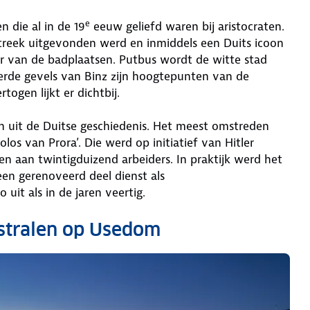
e
n die al in de 19
eeuw geliefd waren bij aristocraten.
e streek uitgevonden werd en inmiddels een Duits icoon
uur van de badplaatsen. Putbus wordt de witte stad
ierde gevels van Binz zijn hoogtepunten van de
togen lijkt er dichtbij.
 uit de Duitse geschiedenis. Het meest omstreden
los van Prora’. Die werd op initiatief van Hitler
n aan twintigduizend arbeiders. In praktijk werd het
en gerenoveerd deel dienst als
uit als in de jaren veertig.
estralen op Usedom