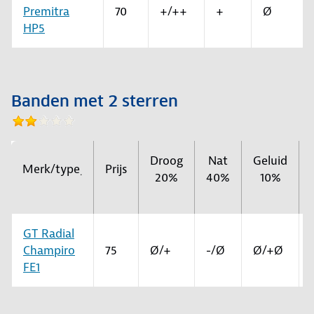
Premitra
70
+/++
+
Ø
HP5
Banden met 2 sterren
Droog
Nat
Geluid
Merk/type
Prijs
.
20%
40%
10%
GT Radial
Champiro
75
Ø/+
-/Ø
Ø/+Ø
FE1