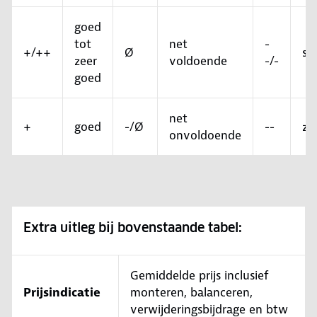
goed
tot
net
-
+/++
Ø
sl
zeer
voldoende
-/-
goed
net
+
goed
-/Ø
--
ze
onvoldoende
Extra uitleg bij bovenstaande tabel:
Gemiddelde prijs inclusief
Prijsindicatie
monteren, balanceren,
verwijderingsbijdrage en btw