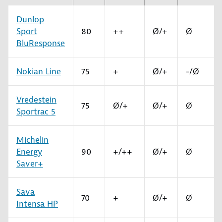
Dunlop
Sport
80
++
Ø/+
Ø
BluResponse
Nokian Line
75
+
Ø/+
-/Ø
Vredestein
75
Ø/+
Ø/+
Ø
Sportrac 5
Michelin
Energy
90
+/++
Ø/+
Ø
Saver+
Sava
70
+
Ø/+
Ø
Intensa HP