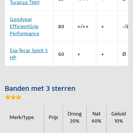
Turanza T001
Goodyear
EfficientGrip
80
+/++
+
-/Ø
Performance
Esa-Tecar Spirit 5
60
+
+
Ø
HP
Banden met 3 sterren
Droog
Nat
Geluid
Merk/type
Prijs
.
20%
40%
10%