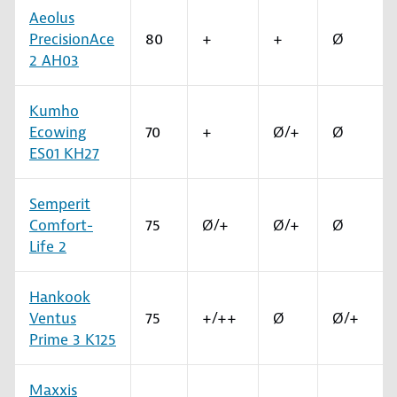
Aeolus
PrecisionAce
80
+
+
Ø
2 AH03
Kumho
Ecowing
70
+
Ø/+
Ø
ES01 KH27
Semperit
Comfort-
75
Ø/+
Ø/+
Ø
Life 2
Hankook
Ventus
75
+/++
Ø
Ø/+
Prime 3 K125
Maxxis