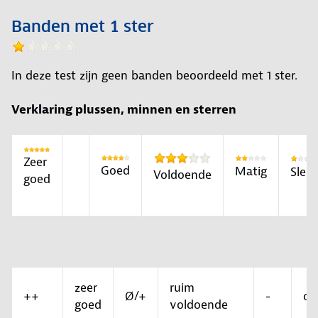
Banden met 1 ster
In deze test zijn geen banden beoordeeld met 1 ster.
Verklaring plussen, minnen en sterren
Zeer
Goed
Matig
Slec
Voldoende
goed
zeer
ruim
++
Ø/+
-
on
goed
voldoende