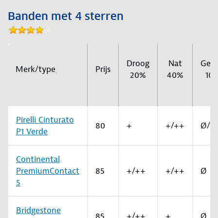
Banden met 4 sterren
Droog
Nat
Gelu
Merk/type
Prijs
.
20%
40%
10
Pirelli Cinturato
80
+
+/++
Ø/+
P1 Verde
Continental
PremiumContact
85
+/++
+/++
Ø
5
Bridgestone
85
+/++
+
Ø