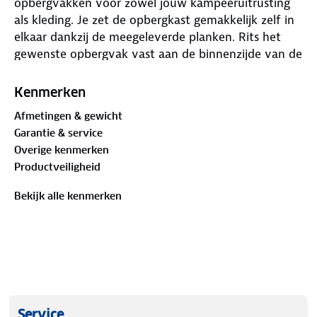
opbergvakken voor zowel jouw kampeeruitrusting
als kleding. Je zet de opbergkast gemakkelijk zelf in
elkaar dankzij de meegeleverde planken. Rits het
gewenste opbergvak vast aan de binnenzijde van de
opbergkast en plaats hier een plank op. Zo creëer je
eenvoudig opbergruimte voor al jouw spullen. Je
Kenmerken
kiest namelijk zelf hoeveel opbergvakken jij nodig
Afmetingen & gewicht
hebt! Gebruik je de kast liever als hangkast? Hang
Garantie & service
jouw items dan aan de kledingroede en verwijder de
Overige kenmerken
planken.
Productveiligheid
Belangrijkste voordelen:
Bekijk alle kenmerken
• Meerdere opbergvakken d.m.v. bijgeleverde
planken
• Draagvermogen bijgeleverde planken: 5 kg
• Ook te gebruiken als hangkast
• Water- en uv-bestendig
• Eenvoudig te reinigen
• Compact opvouwbaar
Service