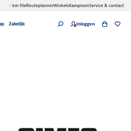
- km file
Routeplanner
Winkels
Kampioen
Service & contact
Inloggen
ap
Zakelijk