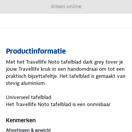
Alleen online
Productinformatie
Met het Travellife Noto tafelblad dark grey tover je
jouw Travellife kruk in een handomdraai om tot een
praktisch bijzettafeltje. Het tafelblad is gemaakt van
stevig aluminium.
Universeel tafelblad
Het Travellife Noto tafelblad is een onmisbaar
accessoire dat altijd goed van pas komt. Of je nu
wilt borrelen op de camping of op zoek bent naar
Kenmerken
wat extra tafelruimte tijdens het vissen. Tover jouw
Afmetingen & gewicht